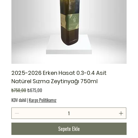
2025-2026 Erken Hasat 0.3-0.4 Asit
Natürel Sızma Zeytinyağı 750ml
Normal Fiyat
İndirimli Fiyat
₺750,00
₺675,00
KDV dahil
|
Kargo Politikamız
Sepete Ekle