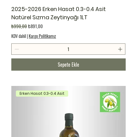
2025-2026 Erken Hasat 0.3-0.4 Asit
Natürel Sızma Zeytinyağı 1LT
Normal Fiyat
İndirimli Fiyat
₺990,00
₺891,00
KDV dahil
|
Kargo Politikamız
Sepete Ekle
Erken Hasat 0.3-0.4 Asit