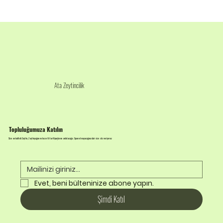
Ata Zeytincilik
Topluluğumuza Katılın
Size en kaliteli Zeytin, Zeytinyağını ve lezzetli tarif ipuçlarını anlatacağız. Spam olmayacağına dair size söz veriyoruz
Evet, beni bülteninize abone yapın.
Şimdi Katıl