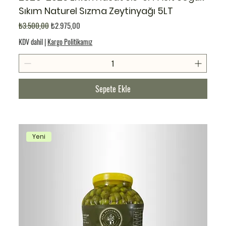
Sıkım Naturel Sızma Zeytinyağı 5LT
Normal Fiyat
İndirimli Fiyat
₺3.500,00
₺2.975,00
KDV dahil
|
Kargo Politikamız
Sepete Ekle
Yeni