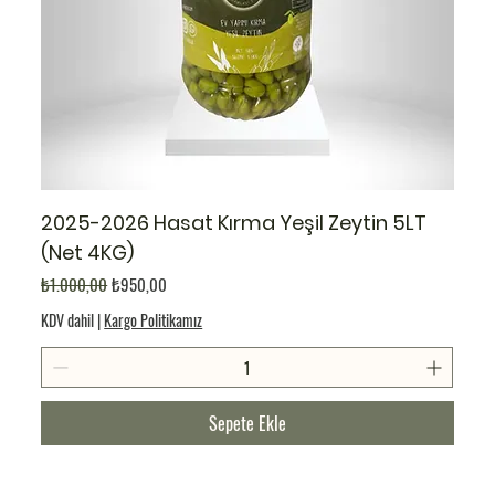
2025-2026 Hasat Kırma Yeşil Zeytin 5LT
(Net 4KG)
Normal Fiyat
İndirimli Fiyat
₺1.000,00
₺950,00
KDV dahil
|
Kargo Politikamız
Sepete Ekle