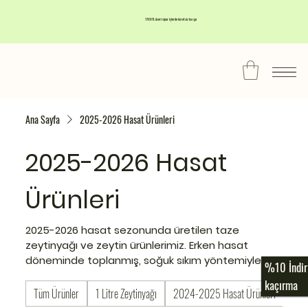
1700TL üzeri siparişlerde ücretsiz kargo
Ana Sayfa
2025-2026 Hasat Ürünleri
2025-2026 Hasat
Ürünleri
2025-2026 hasat sezonunda üretilen taze
zeytinyağı ve zeytin ürünlerimiz. Erken hasat
döneminde toplanmış, soğuk sıkım yöntemiyle
%10 İndir
işlenen premium kalite ürünler. En yeni ve en taze
kaçırma
zeytinyağları keyfini çıkarın.
Tüm Ürünler
1 Litre Zeytinyağı
2024-2025 Hasat Ürünleri
202