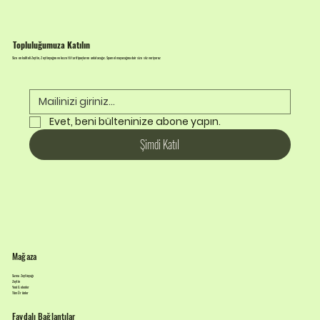
Topluluğumuza Katılın
Size en kaliteli Zeytin, Zeytinyağını ve lezzetli tarif ipuçlarını anlatacağız. Spam olmayacağına dair size söz veriyoruz
Evet, beni bülteninize abone yapın.
Şimdi Katıl
Mağaza
Sızma Zeytinyağı
Zeytin
Yeni Gelenler
Tüm Ürünler
Faydalı Bağlantılar