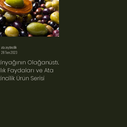
ata zeytincilik
28 Tem 2023
tinyağının Olağanüstü
lık Faydaları ve Ata
incilik Ürün Serisi