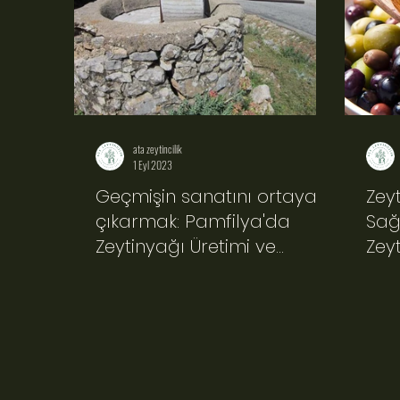
ata zeytincilik
1 Eyl 2023
Geçmişin sanatını ortaya
Zey
çıkarmak: Pamfilya'da
Sağ
Zeytinyağı Üretimi ve
Zeyt
Ata'dan Gelen Sağlık
Arayışı