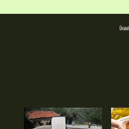
Ürünl
Zeytinyağı ve Zeytini
Kalbine Yolculuk