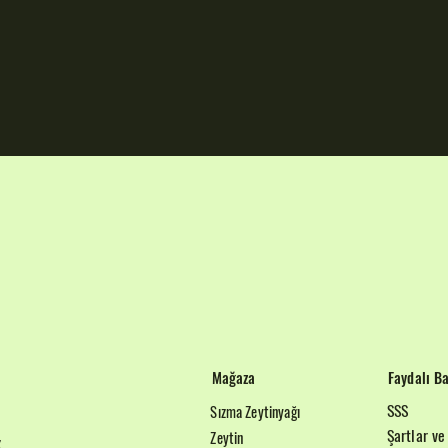
Mağaza
Faydalı Ba
SSS
Sızma Zeytinyağı
Şartlar ve
Zeytin
z