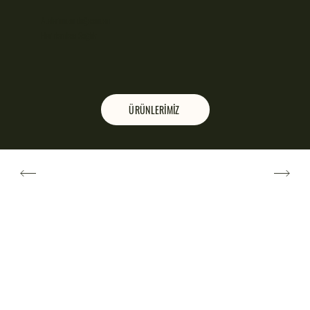
Atalarımızın doğasından
Her damlası Sağlık
ÜRÜNLERİMİZ