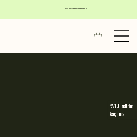
1700TL üzeri siparişlerde ücretsiz kargo
%10 İndirimi
kaçırma