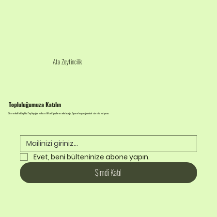
Ata Zeytincilik
Topluluğumuza Katılın
Size en kaliteli Zeytin, Zeytinyağını ve lezzetli tarif ipuçlarını anlatacağız. Spam olmayacağına dair size söz veriyoruz
Evet, beni bülteninize abone yapın.
Şimdi Katıl